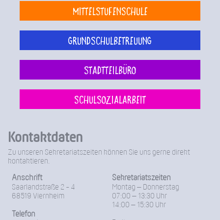
Mittelstufenschule
Grundschulbetreuung
Stadtteilbüro
Schulsozialarbeit
Kontaktdaten
Zu unseren Sekretariatszeiten können Sie uns gerne direkt
kontaktieren.
Anschrift
Sekretariatszeiten
Saarlandstraße 2 - 4
Montag – Donnerstag
68519 Viernheim
07:00 – 13:30 Uhr
14:00 – 15:30 Uhr
Telefon