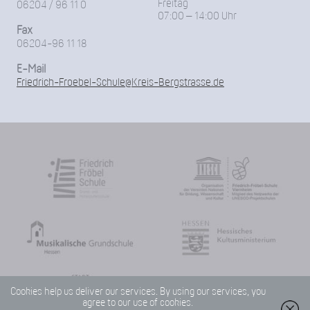
Freitag
06204 / 96 11 0
07:00 – 14:00 Uhr
Fax
06204-96 11 18
E-Mail
Friedrich-Froebel-Schule@Kreis-Bergstrasse.de
Cookies help us deliver our services. By using our services, you
agree to our use of cookies.