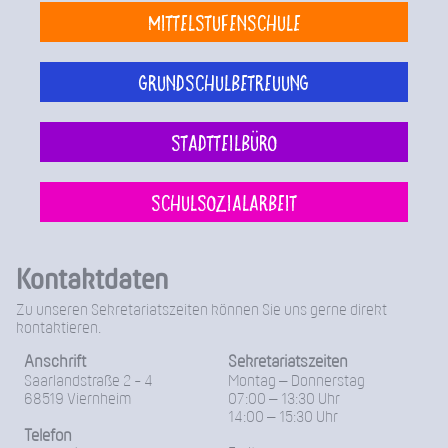
Mittelstufenschule
Grundschulbetreuung
Stadtteilbüro
Schulsozialarbeit
Kontaktdaten
Zu unseren Sekretariatszeiten können Sie uns gerne direkt
kontaktieren.
Anschrift
Sekretariatszeiten
Saarlandstraße 2 - 4
Montag – Donnerstag
68519 Viernheim
07:00 – 13:30 Uhr
14:00 – 15:30 Uhr
Telefon