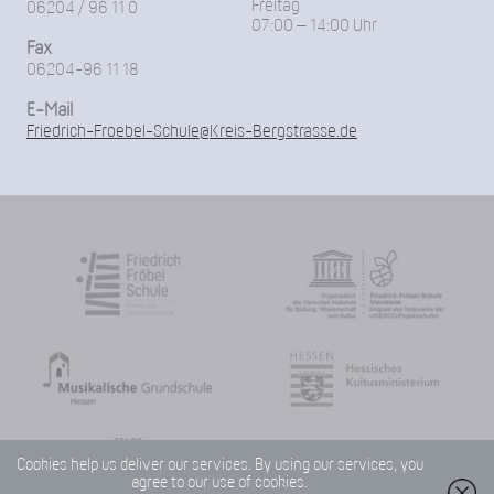
Freitag
06204 / 96 11 0
07:00 – 14:00 Uhr
Fax
06204-96 11 18
E-Mail
Friedrich-Froebel-Schule@Kreis-Bergstrasse.de
Cookies help us deliver our services. By using our services, you
agree to our use of cookies.