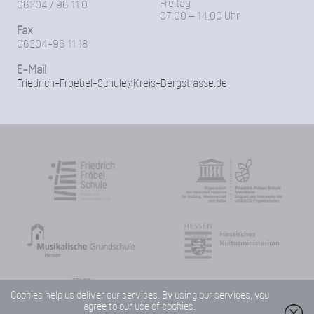
Freitag
06204 / 96 11 0
07:00 – 14:00 Uhr
Fax
06204-96 11 18
E-Mail
Friedrich-Froebel-Schule@Kreis-Bergstrasse.de
Cookies help us deliver our services. By using our services, you
agree to our use of cookies.