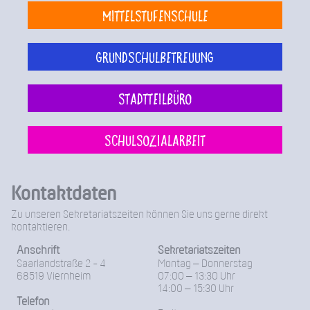
Mittelstufenschule
Grundschulbetreuung
Stadtteilbüro
Schulsozialarbeit
Kontaktdaten
Zu unseren Sekretariatszeiten können Sie uns gerne direkt
kontaktieren.
Anschrift
Sekretariatszeiten
Saarlandstraße 2 - 4
Montag – Donnerstag
68519 Viernheim
07:00 – 13:30 Uhr
14:00 – 15:30 Uhr
Telefon