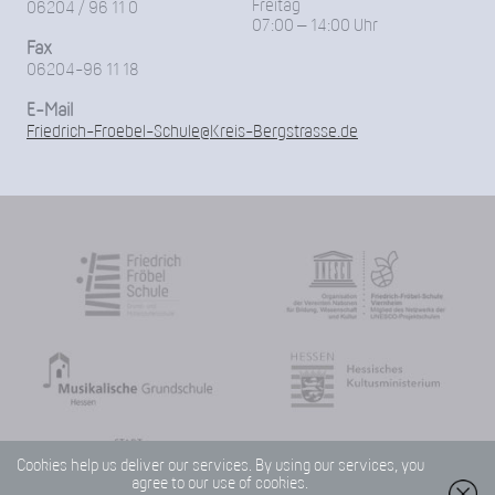
Freitag
06204 / 96 11 0
07:00 – 14:00 Uhr
Fax
06204-96 11 18
E-Mail
Friedrich-Froebel-Schule@Kreis-Bergstrasse.de
Cookies help us deliver our services. By using our services, you
agree to our use of cookies.