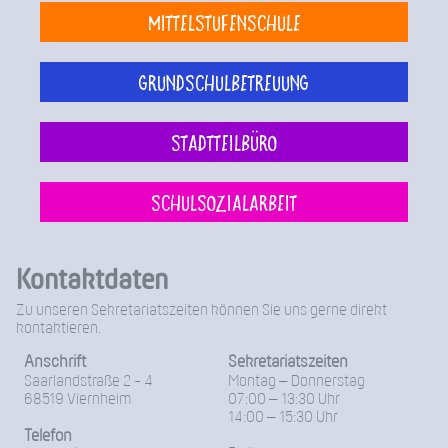
Mittelstufenschule
Grundschulbetreuung
Stadtteilbüro
Schulsozialarbeit
Kontaktdaten
Zu unseren Sekretariatszeiten können Sie uns gerne direkt
kontaktieren.
Anschrift
Sekretariatszeiten
Saarlandstraße 2 - 4
Montag – Donnerstag
68519 Viernheim
07:00 – 13:30 Uhr
14:00 – 15:30 Uhr
Telefon