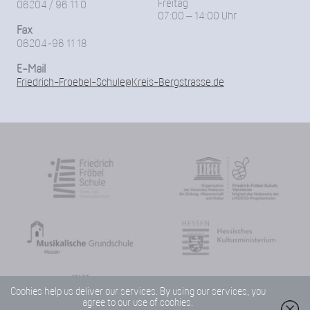
Freitag
06204 / 96 11 0
07:00 – 14:00 Uhr
Fax
06204-96 11 18
E-Mail
Friedrich-Froebel-Schule@Kreis-Bergstrasse.de
Cookies help us deliver our services. By using our services, you
agree to our use of cookies.