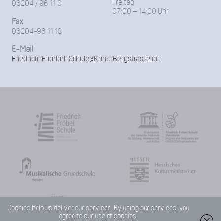
Freitag
06204 / 96 11 0
07:00 – 14:00 Uhr
Fax
06204-96 11 18
E-Mail
Friedrich-Froebel-Schule@Kreis-Bergstrasse.de
Cookies help us deliver our services. By using our services, you
agree to our use of cookies.