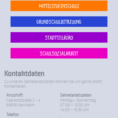
Mittelstufenschule
Grundschulbetreuung
Stadtteilbüro
Schulsozialarbeit
Kontaktdaten
Zu unseren Sekretariatszeiten können Sie uns gerne direkt
kontaktieren.
Anschrift
Sekretariatszeiten
Saarlandstraße 2 - 4
Montag – Donnerstag
68519 Viernheim
07:00 – 13:30 Uhr
14:00 – 15:30 Uhr
Telefon