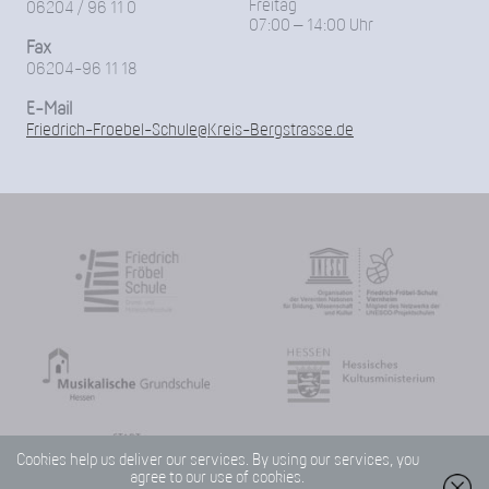
Freitag
06204 / 96 11 0
07:00 – 14:00 Uhr
Fax
06204-96 11 18
E-Mail
Friedrich-Froebel-Schule@Kreis-Bergstrasse.de
Cookies help us deliver our services. By using our services, you
agree to our use of cookies.