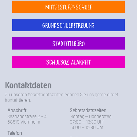
Mittelstufenschule
Grundschulbetreuung
Stadtteilbüro
Schulsozialarbeit
Kontaktdaten
Zu unseren Sekretariatszeiten können Sie uns gerne direkt
kontaktieren.
Anschrift
Sekretariatszeiten
Saarlandstraße 2 - 4
Montag – Donnerstag
68519 Viernheim
07:00 – 13:30 Uhr
14:00 – 15:30 Uhr
Telefon