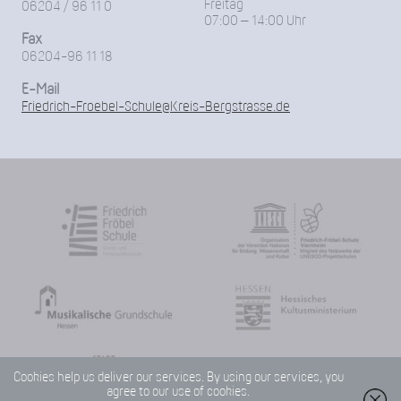
Freitag
06204 / 96 11 0
07:00 – 14:00 Uhr
Fax
06204-96 11 18
E-Mail
Friedrich-Froebel-Schule@Kreis-Bergstrasse.de
Cookies help us deliver our services. By using our services, you
agree to our use of cookies.