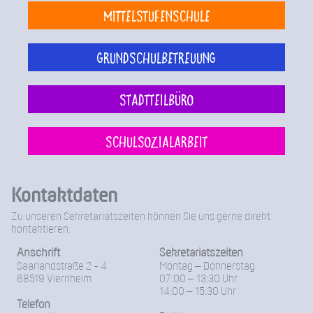
Mittelstufenschule
Grundschulbetreuung
Stadtteilbüro
Schulsozialarbeit
Kontaktdaten
Zu unseren Sekretariatszeiten können Sie uns gerne direkt
kontaktieren.
Anschrift
Sekretariatszeiten
Saarlandstraße 2 - 4
Montag – Donnerstag
68519 Viernheim
07:00 – 13:30 Uhr
14:00 – 15:30 Uhr
Telefon