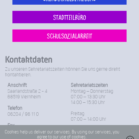
Stadtteilbüro
Schulsozialarbeit
Kontaktdaten
Zu unseren Sekretariatszeiten können Sie uns gerne direkt
kontaktieren.
Anschrift
Sekretariatszeiten
Saarlandstraße 2 - 4
Montag – Donnerstag
68519 Viernheim
07:00 – 13:30 Uhr
14:00 – 15:30 Uhr
Telefon
Freitag
06204 / 96 11 0
07:00 – 14:00 Uhr
Fax
06204-96 11 18
Cookies help us deliver our services. By using our services, you
agree to our use of cookies.