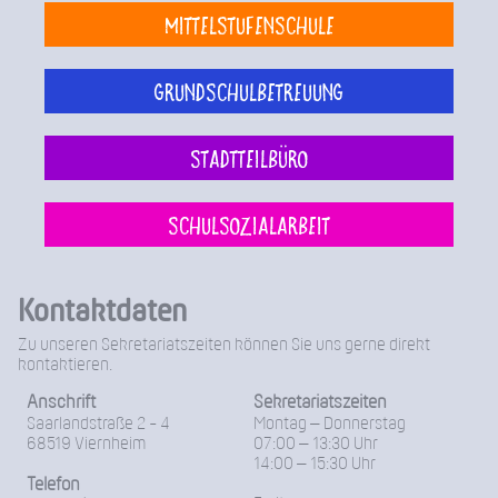
Mittelstufenschule
Grundschulbetreuung
Stadtteilbüro
Schulsozialarbeit
Kontaktdaten
Zu unseren Sekretariatszeiten können Sie uns gerne direkt
kontaktieren.
Anschrift
Sekretariatszeiten
Saarlandstraße 2 - 4
Montag – Donnerstag
68519 Viernheim
07:00 – 13:30 Uhr
14:00 – 15:30 Uhr
Telefon