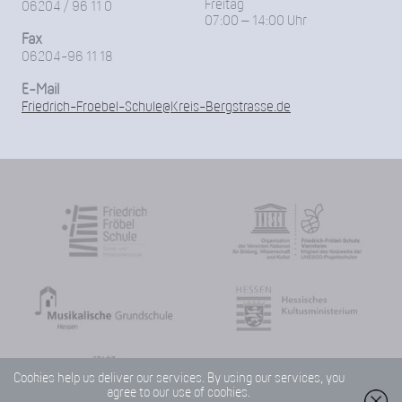
Freitag
06204 / 96 11 0
07:00 – 14:00 Uhr
Fax
06204-96 11 18
E-Mail
Friedrich-Froebel-Schule@Kreis-Bergstrasse.de
Cookies help us deliver our services. By using our services, you
agree to our use of cookies.