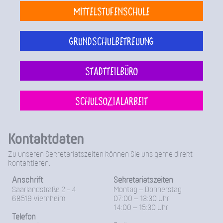
Mittelstufenschule
Grundschulbetreuung
Stadtteilbüro
Schulsozialarbeit
Kontaktdaten
Zu unseren Sekretariatszeiten können Sie uns gerne direkt
kontaktieren.
Anschrift
Sekretariatszeiten
Saarlandstraße 2 - 4
Montag – Donnerstag
68519 Viernheim
07:00 – 13:30 Uhr
14:00 – 15:30 Uhr
Telefon