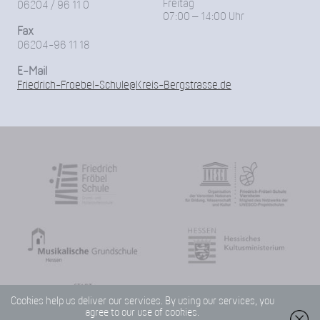
Freitag
06204 / 96 11 0
07:00 – 14:00 Uhr
Fax
06204-96 11 18
E-Mail
Friedrich-Froebel-Schule@Kreis-Bergstrasse.de
Cookies help us deliver our services. By using our services, you
agree to our use of cookies.