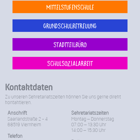
Mittelstufenschule
Grundschulbetreuung
Stadtteilbüro
Schulsozialarbeit
Kontaktdaten
Zu unseren Sekretariatszeiten können Sie uns gerne direkt
kontaktieren.
Anschrift
Sekretariatszeiten
Saarlandstraße 2 - 4
Montag – Donnerstag
68519 Viernheim
07:00 – 13:30 Uhr
14:00 – 15:30 Uhr
Telefon