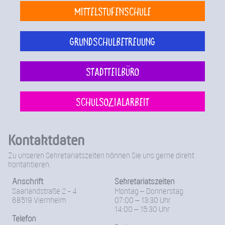
Mittelstufenschule
Grundschulbetreuung
Stadtteilbüro
Schulsozialarbeit
Kontaktdaten
Zu unseren Sekretariatszeiten können Sie uns gerne direkt
kontaktieren.
Anschrift
Sekretariatszeiten
Saarlandstraße 2 - 4
Montag – Donnerstag
68519 Viernheim
07:00 – 13:30 Uhr
14:00 – 15:30 Uhr
Telefon