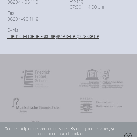
Freitag
06204 / 96 11 0
07:00 – 14:00 Uhr
Fax
06204-96 11 18
E-Mail
Friedrich-Froebel-Schule@Kreis-Bergstrasse.de
Cookies help us deliver our services. By using our services, you
agree to our use of cookies.