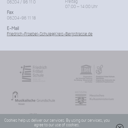
Freitag
06204 / 96 11 0
07:00 – 14:00 Uhr
Fax
06204-96 11 18
E-Mail
Friedrich-Froebel-Schule@Kreis-Bergstrasse.de
Cookies help us deliver our services. By using our services, you
agree to our use of cookies.