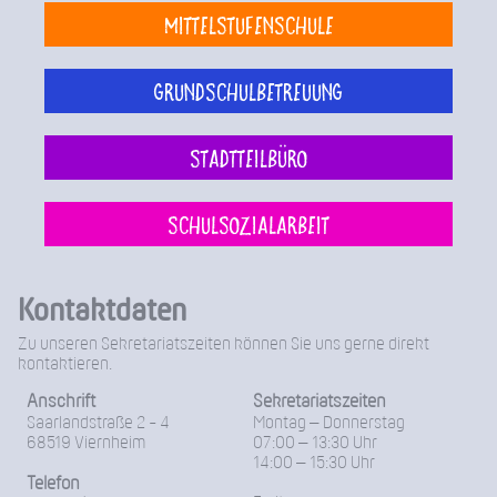
Mittelstufenschule
Grundschulbetreuung
Stadtteilbüro
Schulsozialarbeit
Kontaktdaten
Zu unseren Sekretariatszeiten können Sie uns gerne direkt
kontaktieren.
Anschrift
Sekretariatszeiten
Saarlandstraße 2 - 4
Montag – Donnerstag
68519 Viernheim
07:00 – 13:30 Uhr
14:00 – 15:30 Uhr
Telefon