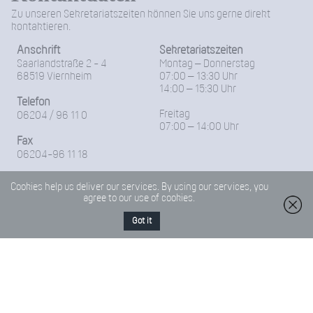
Zu unseren Sekretariatszeiten können Sie uns gerne direkt
kontaktieren.
Anschrift
Sekretariatszeiten
Saarlandstraße 2 - 4
Montag – Donnerstag
68519 Viernheim
07:00 – 13:30 Uhr
14:00 – 15:30 Uhr
Telefon
Freitag
06204 / 96 11 0
07:00 – 14:00 Uhr
Fax
06204-96 11 18
E-Mail
Cookies help us deliver our services. By using our services, you
Friedrich-Froebel-Schule@Kreis-Bergstrasse.de
agree to our use of cookies.
Got it