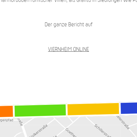
Marmorböden römischer Villen, als Grafito in Siedlungen wie P
Der ganze Bericht auf
VIERNHEIM ONLINE