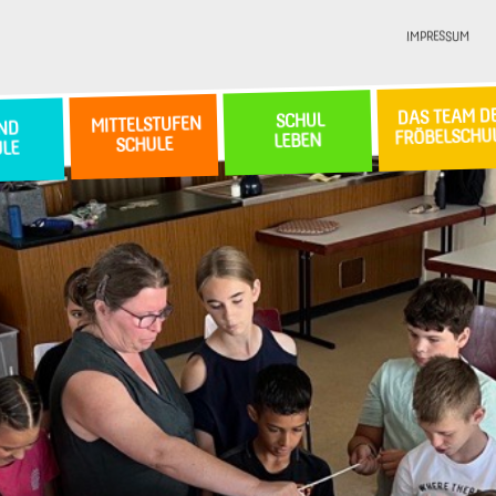
IMPRESSUM
DAS TEAM D
SCHUL
MITTELSTUFEN
ND
FRÖBELSCHU
LEBEN
SCHULE
ULE