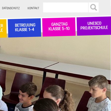
DATENSCHUTZ
KONTAKT
UNESCO
GANZTAG
BETREUUNG
ER
PROJEKTSCHULE
KLASSE 5-10
KLASSE 1-4
LE