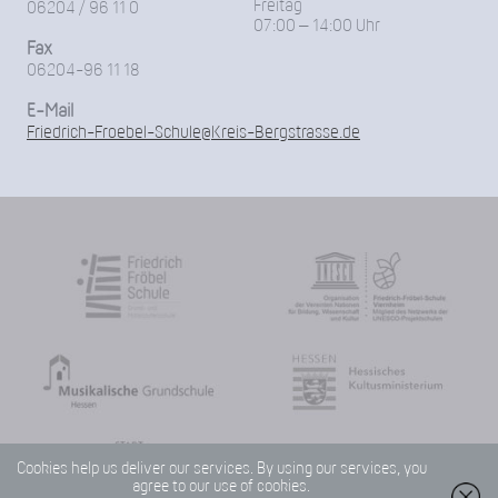
Freitag
06204 / 96 11 0
07:00 – 14:00 Uhr
Fax
06204-96 11 18
E-Mail
Friedrich-Froebel-Schule@Kreis-Bergstrasse.de
Cookies help us deliver our services. By using our services, you
agree to our use of cookies.