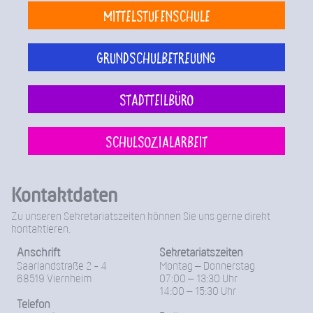
Mittelstufenschule
Grundschulbetreuung
Stadtteilbüro
Schulsozialarbeit
Kontaktdaten
Zu unseren Sekretariatszeiten können Sie uns gerne direkt
kontaktieren.
Anschrift
Sekretariatszeiten
Saarlandstraße 2 - 4
Montag – Donnerstag
68519 Viernheim
07:00 – 13:30 Uhr
14:00 – 15:30 Uhr
Telefon