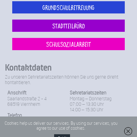
Grundschulbetreuung
Stadtteilbüro
Schulsozialarbeit
Kontaktdaten
Zu unseren Sekretariatszeiten können Sie uns gerne direkt
kontaktieren.
Anschrift
Sekretariatszeiten
Saarlandstraße 2 - 4
Montag – Donnerstag
68519 Viernheim
07:00 – 13:30 Uhr
14:00 – 15:30 Uhr
Telefon
Freitag
06204 / 96 11 0
Cookies help us deliver our services. By using our services, you
07:00 – 14:00 Uhr
agree to our use of cookies.
Fax