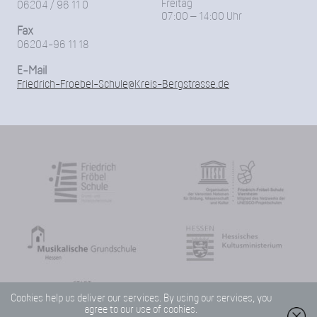
Freitag
06204 / 96 11 0
07:00 – 14:00 Uhr
Fax
06204-96 11 18
E-Mail
Friedrich-Froebel-Schule@Kreis-Bergstrasse.de
Cookies help us deliver our services. By using our services, you
agree to our use of cookies.