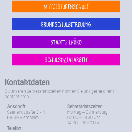
Mittelstufenschule
Grundschulbetreuung
Stadtteilbüro
Schulsozialarbeit
Kontaktdaten
Zu unseren Sekretariatszeiten können Sie uns gerne direkt
kontaktieren.
Anschrift
Sekretariatszeiten
Saarlandstraße 2 - 4
Montag – Donnerstag
68519 Viernheim
07:00 – 13:30 Uhr
14:00 – 15:30 Uhr
Telefon