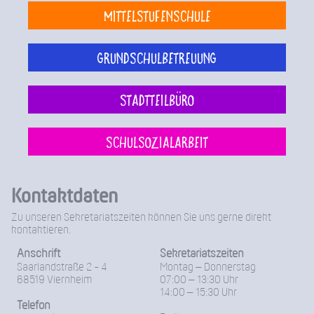
Mittelstufenschule
Grundschulbetreuung
Stadtteilbüro
Schulsozialarbeit
Kontaktdaten
Zu unseren Sekretariatszeiten können Sie uns gerne direkt
kontaktieren.
Anschrift
Sekretariatszeiten
Saarlandstraße 2 - 4
Montag – Donnerstag
68519 Viernheim
07:00 – 13:30 Uhr
14:00 – 15:30 Uhr
Telefon