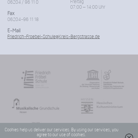
Freitag
06204 / 96 11 0
07:00 – 14:00 Uhr
Fax
06204-96 11 18
E-Mail
Friedrich-Froebel-Schule@Kreis-Bergstrasse.de
Cookies help us deliver our services. By using our services, you
agree to our use of cookies.