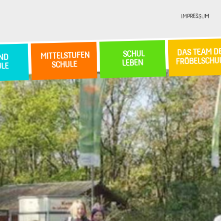
IMPRESSUM
DAS TEAM D
SCHUL
MITTELSTUFEN
ND
FRÖBELSCHU
LEBEN
SCHULE
ULE