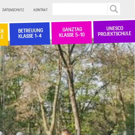
DATENSCHUTZ
KONTAKT
UNESCO
GANZTAG
BETREUUNG
ER
PROJEKTSCHULE
KLASSE 5-10
KLASSE 1-4
LE