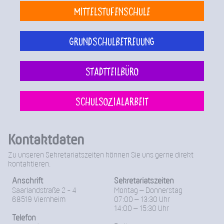
Mittelstufenschule
Grundschulbetreuung
Stadtteilbüro
Schulsozialarbeit
Kontaktdaten
Zu unseren Sekretariatszeiten können Sie uns gerne direkt
kontaktieren.
Anschrift
Sekretariatszeiten
Saarlandstraße 2 - 4
Montag – Donnerstag
68519 Viernheim
07:00 – 13:30 Uhr
14:00 – 15:30 Uhr
Telefon