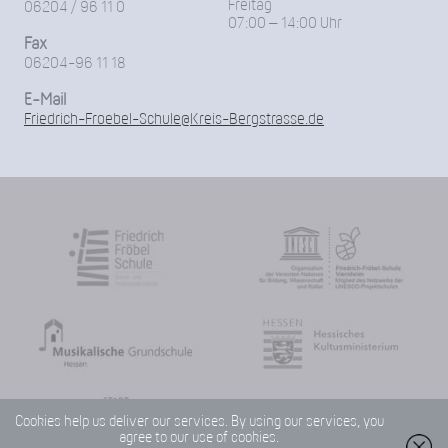
Freitag
06204 / 96 11 0
07:00 – 14:00 Uhr
Fax
06204-96 11 18
E-Mail
Friedrich-Froebel-Schule@Kreis-Bergstrasse.de
Cookies help us deliver our services. By using our services, you
agree to our use of cookies.