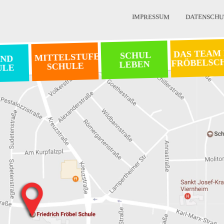
IMPRESSUM
DATENSCHU
DAS TEAM
SCHUL
MITTELSTUFEN
ND
FRÖBELSC
LEBEN
SCHULE
ULE