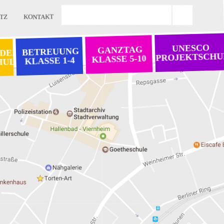
TZ
KONTAKT
UNESCO
GANZTAG
BETREUUNG
 DER
PROJEKTSCHU
KLASSE 5-10
KLASSE 1-4
HULE