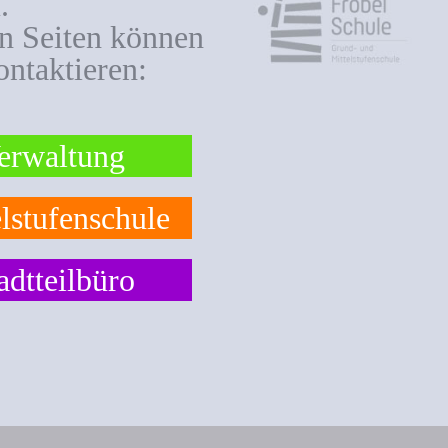
.
en Seiten können
ontaktieren:
erwaltung
lstufenschule
adtteilbüro