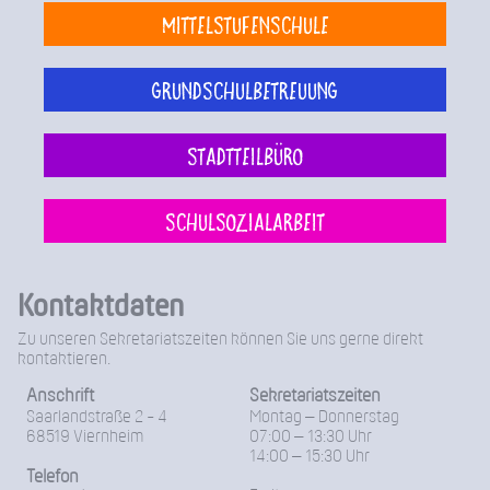
Mittelstufenschule
Grundschulbetreuung
Stadtteilbüro
Schulsozialarbeit
Kontaktdaten
Zu unseren Sekretariatszeiten können Sie uns gerne direkt
kontaktieren.
Anschrift
Sekretariatszeiten
Saarlandstraße 2 - 4
Montag – Donnerstag
68519 Viernheim
07:00 – 13:30 Uhr
14:00 – 15:30 Uhr
Telefon