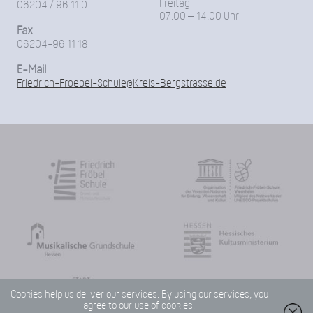
Freitag
06204 / 96 11 0
07:00 – 14:00 Uhr
Fax
06204-96 11 18
E-Mail
Friedrich-Froebel-Schule@Kreis-Bergstrasse.de
Cookies help us deliver our services. By using our services, you
agree to our use of cookies.