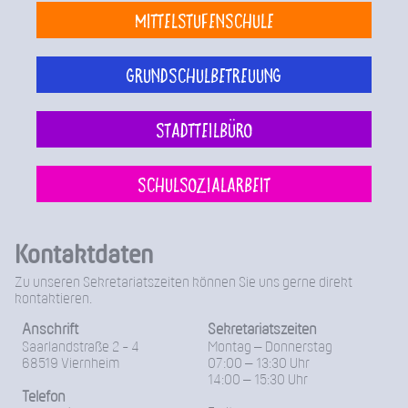
Mittelstufenschule
Grundschulbetreuung
Stadtteilbüro
Schulsozialarbeit
Kontaktdaten
Zu unseren Sekretariatszeiten können Sie uns gerne direkt
kontaktieren.
Anschrift
Sekretariatszeiten
Saarlandstraße 2 - 4
Montag – Donnerstag
68519 Viernheim
07:00 – 13:30 Uhr
14:00 – 15:30 Uhr
Telefon