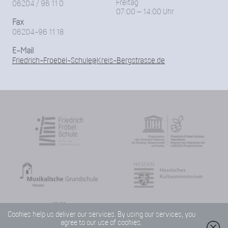
Freitag
06204 / 96 11 0
07:00 – 14:00 Uhr
Fax
06204-96 11 18
E-Mail
Friedrich-Froebel-Schule@Kreis-Bergstrasse.de
Cookies help us deliver our services. By using our services, you
agree to our use of cookies.