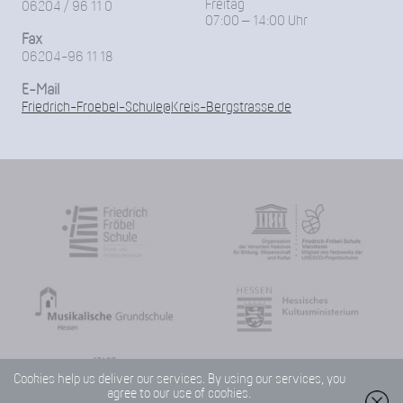
Freitag
06204 / 96 11 0
07:00 – 14:00 Uhr
Fax
06204-96 11 18
E-Mail
Friedrich-Froebel-Schule@Kreis-Bergstrasse.de
Cookies help us deliver our services. By using our services, you
agree to our use of cookies.