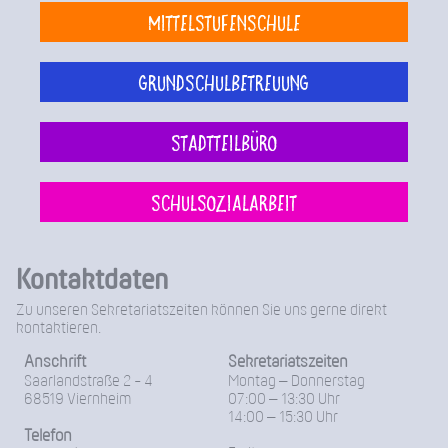
Mittelstufenschule
Grundschulbetreuung
Stadtteilbüro
Schulsozialarbeit
Kontaktdaten
Zu unseren Sekretariatszeiten können Sie uns gerne direkt
kontaktieren.
Anschrift
Sekretariatszeiten
Saarlandstraße 2 - 4
Montag – Donnerstag
68519 Viernheim
07:00 – 13:30 Uhr
14:00 – 15:30 Uhr
Telefon