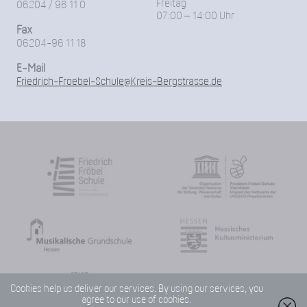
Freitag
06204 / 96 11 0
07:00 – 14:00 Uhr
Fax
06204-96 11 18
E-Mail
Friedrich-Froebel-Schule@Kreis-Bergstrasse.de
Cookies help us deliver our services. By using our services, you
agree to our use of cookies.