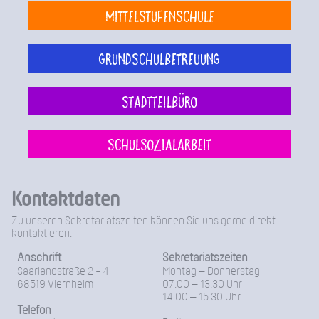
Mittelstufenschule
Grundschulbetreuung
Stadtteilbüro
Schulsozialarbeit
Kontaktdaten
Zu unseren Sekretariatszeiten können Sie uns gerne direkt
kontaktieren.
Anschrift
Sekretariatszeiten
Saarlandstraße 2 - 4
Montag – Donnerstag
68519 Viernheim
07:00 – 13:30 Uhr
14:00 – 15:30 Uhr
Telefon