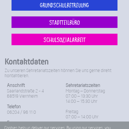
Grundschulbetreuung
Stadtteilbüro
Schulsozialarbeit
Kontaktdaten
Zu unseren Sekretariatszeiten können Sie uns gerne direkt
kontaktieren.
Anschrift
Sekretariatszeiten
Saarlandstraße 2 - 4
Montag – Donnerstag
68519 Viernheim
07:00 – 13:30 Uhr
14:00 – 15:30 Uhr
Telefon
Freitag
06204 / 96 11 0
07:00 – 14:00 Uhr
Fax
Cookies help us deliver our services. By using our services, you
06204-96 11 18