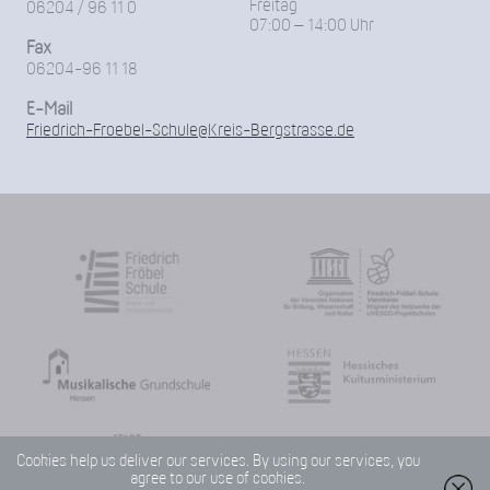
Freitag
06204 / 96 11 0
07:00 – 14:00 Uhr
Fax
06204-96 11 18
E-Mail
Friedrich-Froebel-Schule@Kreis-Bergstrasse.de
Cookies help us deliver our services. By using our services, you
agree to our use of cookies.