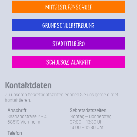
Mittelstufenschule
Grundschulbetreuung
Stadtteilbüro
Schulsozialarbeit
Kontaktdaten
Zu unseren Sekretariatszeiten können Sie uns gerne direkt
kontaktieren.
Anschrift
Sekretariatszeiten
Saarlandstraße 2 - 4
Montag – Donnerstag
68519 Viernheim
07:00 – 13:30 Uhr
14:00 – 15:30 Uhr
Telefon