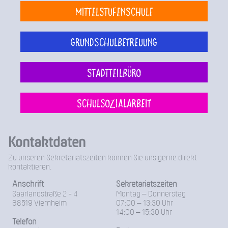
Mittelstufenschule
Grundschulbetreuung
Stadtteilbüro
Schulsozialarbeit
Kontaktdaten
Zu unseren Sekretariatszeiten können Sie uns gerne direkt
kontaktieren.
Anschrift
Sekretariatszeiten
Saarlandstraße 2 - 4
Montag – Donnerstag
68519 Viernheim
07:00 – 13:30 Uhr
14:00 – 15:30 Uhr
Telefon