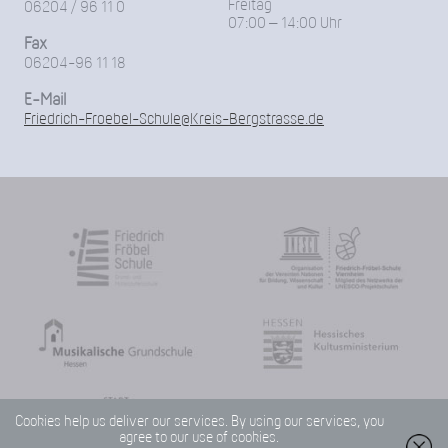
Freitag
06204 / 96 11 0
07:00 – 14:00 Uhr
Fax
06204-96 11 18
E-Mail
Friedrich-Froebel-Schule@Kreis-Bergstrasse.de
Cookies help us deliver our services. By using our services, you
agree to our use of cookies.