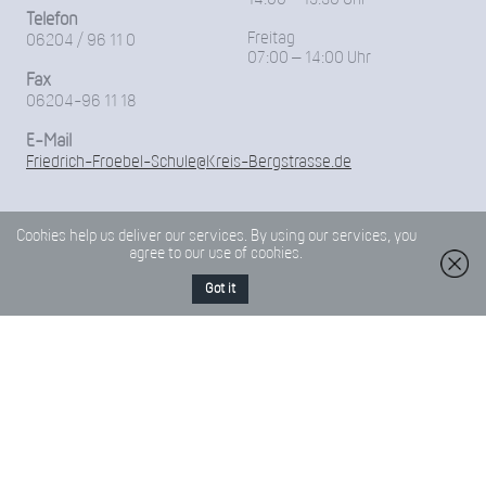
Telefon
Freitag
06204 / 96 11 0
07:00 – 14:00 Uhr
Fax
06204-96 11 18
E-Mail
Friedrich-Froebel-Schule@Kreis-Bergstrasse.de
Cookies help us deliver our services. By using our services, you
agree to our use of cookies.
Got it