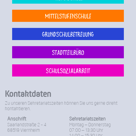
Mittelstufenschule
Grundschulbetreuung
Stadtteilbüro
Schulsozialarbeit
Kontaktdaten
Zu unseren Sekretariatszeiten können Sie uns gerne direkt
kontaktieren.
Anschrift
Sekretariatszeiten
Saarlandstraße 2 - 4
Montag – Donnerstag
68519 Viernheim
07:00 – 13:30 Uhr
14:00 – 15:30 Uhr