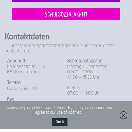
Schulsozialarbeit
Kontaktdaten
Zu unseren Sekretariatszeiten können Sie uns gerne direkt
kontaktieren.
Anschrift
Sekretariatszeiten
Saarlandstraße 2 - 4
Montag – Donnerstag
68519 Viernheim
07:00 – 13:30 Uhr
14:00 – 15:30 Uhr
Telefon
Freitag
06204 / 96 11 0
07:00 – 14:00 Uhr
Fax
06204-96 11 18
Cookies help us deliver our services. By using our services, you
agree to our use of cookies.
E-Mail
Friedrich-Froebel-Schule@Kreis-Bergstrasse.de
Got it