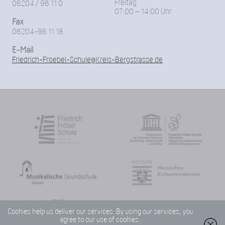
Freitag
06204 / 96 11 0
07:00 – 14:00 Uhr
Fax
06204-96 11 18
E-Mail
Friedrich-Froebel-Schule@Kreis-Bergstrasse.de
Cookies help us deliver our services. By using our services, you
agree to our use of cookies.