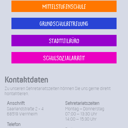
Mittelstufenschule
Grundschulbetreuung
Stadtteilbüro
Schulsozialarbeit
Kontaktdaten
Zu unseren Sekretariatszeiten können Sie uns gerne direkt
kontaktieren.
Anschrift
Sekretariatszeiten
Saarlandstraße 2 - 4
Montag – Donnerstag
68519 Viernheim
07:00 – 13:30 Uhr
14:00 – 15:30 Uhr
Telefon