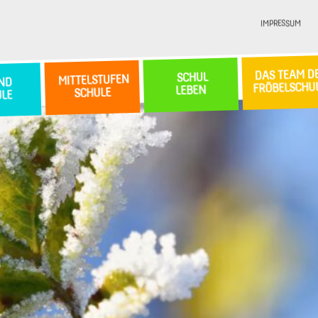
IMPRESSUM
DAS TEAM D
SCHUL
MITTELSTUFEN
ND
FRÖBELSCHU
LEBEN
SCHULE
ULE