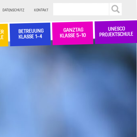
DATENSCHUTZ
KONTAKT
UNESCO
GANZTAG
BETREUUNG
ER
PROJEKTSCHULE
KLASSE 5-10
KLASSE 1-4
LE