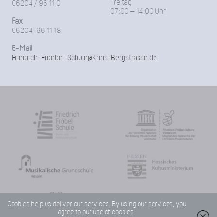
Freitag
06204 / 96 11 0
07:00 – 14:00 Uhr
Fax
06204-96 11 18
E-Mail
Friedrich-Froebel-Schule@Kreis-Bergstrasse.de
Cookies help us deliver our services. By using our services, you
agree to our use of cookies.