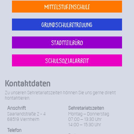
Mittelstufenschule
Grundschulbetreuung
Stadtteilbüro
Schulsozialarbeit
Kontaktdaten
Zu unseren Sekretariatszeiten können Sie uns gerne direkt
kontaktieren.
Anschrift
Sekretariatszeiten
Saarlandstraße 2 - 4
Montag – Donnerstag
68519 Viernheim
07:00 – 13:30 Uhr
14:00 – 15:30 Uhr
Telefon