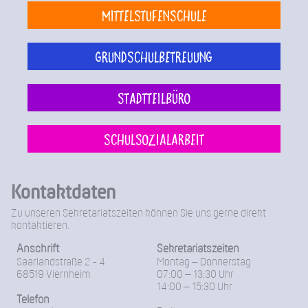
Mittelstufenschule
Grundschulbetreuung
Stadtteilbüro
Schulsozialarbeit
Kontaktdaten
Zu unseren Sekretariatszeiten können Sie uns gerne direkt
kontaktieren.
Anschrift
Sekretariatszeiten
Saarlandstraße 2 - 4
Montag – Donnerstag
68519 Viernheim
07:00 – 13:30 Uhr
14:00 – 15:30 Uhr
Telefon