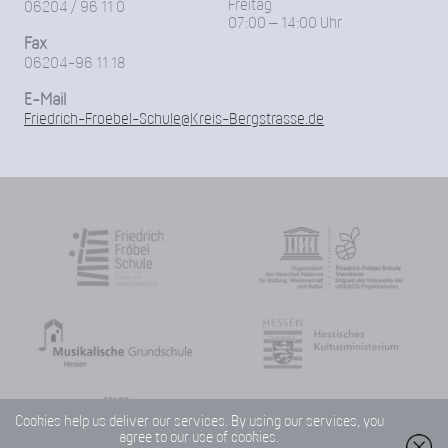
Freitag
06204 / 96 11 0
07:00 – 14:00 Uhr
Fax
06204-96 11 18
E-Mail
Friedrich-Froebel-Schule@Kreis-Bergstrasse.de
Cookies help us deliver our services. By using our services, you
agree to our use of cookies.