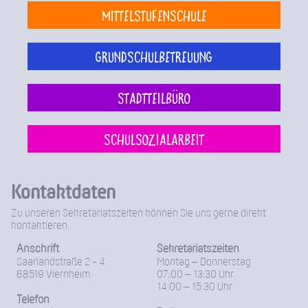
Mittelstufenschule
Grundschulbetreuung
Stadtteilbüro
Schulsozialarbeit
Kontaktdaten
Zu unseren Sekretariatszeiten können Sie uns gerne direkt
kontaktieren.
Anschrift
Sekretariatszeiten
Saarlandstraße 2 - 4
Montag – Donnerstag
68519 Viernheim
07:00 – 13:30 Uhr
14:00 – 15:30 Uhr
Telefon