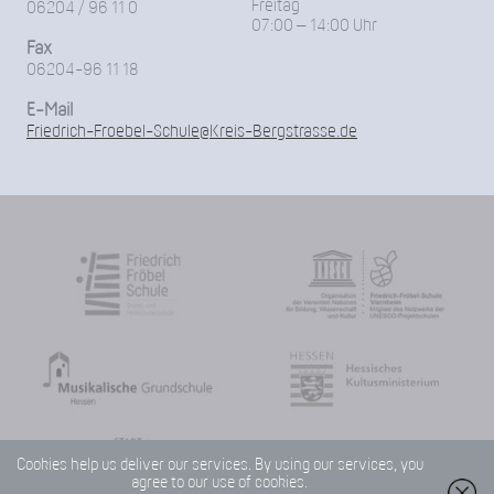
Freitag
06204 / 96 11 0
07:00 – 14:00 Uhr
Fax
06204-96 11 18
E-Mail
Friedrich-Froebel-Schule@Kreis-Bergstrasse.de
Cookies help us deliver our services. By using our services, you
agree to our use of cookies.