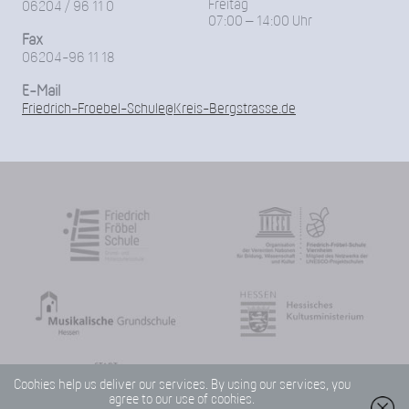
Freitag
06204 / 96 11 0
07:00 – 14:00 Uhr
Fax
06204-96 11 18
E-Mail
Friedrich-Froebel-Schule@Kreis-Bergstrasse.de
Cookies help us deliver our services. By using our services, you
agree to our use of cookies.