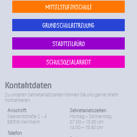
Mittelstufenschule
Grundschulbetreuung
Stadtteilbüro
Schulsozialarbeit
Kontaktdaten
Zu unseren Sekretariatszeiten können Sie uns gerne direkt
kontaktieren.
Anschrift
Sekretariatszeiten
Saarlandstraße 2 - 4
Montag – Donnerstag
68519 Viernheim
07:00 – 13:30 Uhr
14:00 – 15:30 Uhr
Telefon