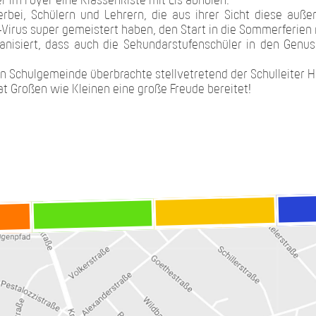
r im Foyer eine Klassenkiste mit Eis abholen.
ierbei, Schülern und Lehrern, die aus ihrer Sicht diese auß
rus super gemeistert haben, den Start in die Sommerferien 
rganisiert, dass auch die Sekundarstufenschüler in den Genu
n Schulgemeinde überbrachte stellvetretend der Schulleiter H
t Großen wie Kleinen eine große Freude bereitet!