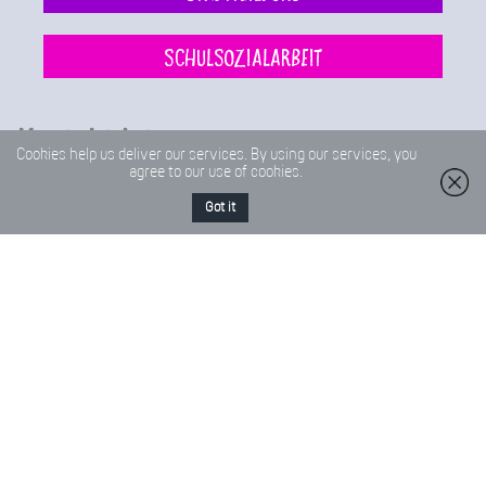
Schulsozialarbeit
Kontaktdaten
Cookies help us deliver our services. By using our services, you
agree to our use of cookies.
Zu unseren Sekretariatszeiten können Sie uns gerne direkt
kontaktieren.
Got it
Anschrift
Sekretariatszeiten
Saarlandstraße 2 - 4
Montag – Donnerstag
68519 Viernheim
07:00 – 13:30 Uhr
14:00 – 15:30 Uhr
Telefon
Freitag
06204 / 96 11 0
07:00 – 14:00 Uhr
Fax
06204-96 11 18
E-Mail
Friedrich-Froebel-Schule@Kreis-Bergstrasse.de