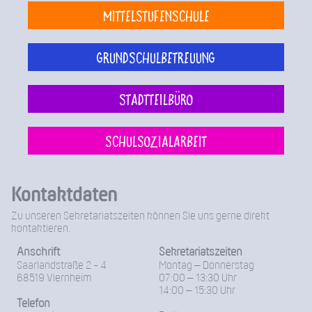
Mittelstufenschule
Grundschulbetreuung
Stadtteilbüro
Schulsozialarbeit
Kontaktdaten
Zu unseren Sekretariatszeiten können Sie uns gerne direkt
kontaktieren.
Anschrift
Sekretariatszeiten
Saarlandstraße 2 - 4
Montag – Donnerstag
68519 Viernheim
07:00 – 13:30 Uhr
14:00 – 15:30 Uhr
Telefon