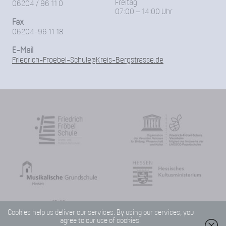
Freitag
06204 / 96 11 0
07:00 – 14:00 Uhr
Fax
06204-96 11 18
E-Mail
Friedrich-Froebel-Schule@Kreis-Bergstrasse.de
Cookies help us deliver our services. By using our services, you
agree to our use of cookies.