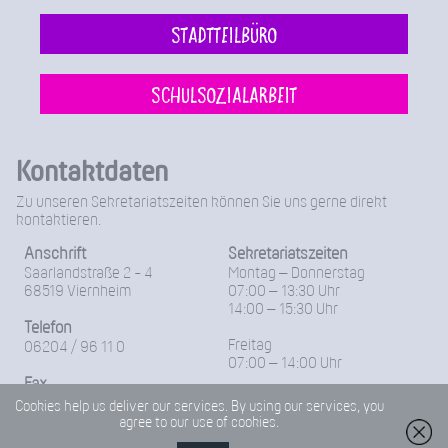
Stadtteilbüro
Schulsozialarbeit
Kontaktdaten
Zu unseren Sekretariatszeiten können Sie uns gerne direkt
kontaktieren.
Anschrift
Sekretariatszeiten
Saarlandstraße 2 - 4
Montag – Donnerstag
68519 Viernheim
07:00 – 13:30 Uhr
14:00 – 15:30 Uhr
Telefon
Freitag
06204 / 96 11 0
07:00 – 14:00 Uhr
Fax
06204-96 11 18
Cookies help us deliver our services. By using our services, you
agree to our use of cookies.
E-Mail