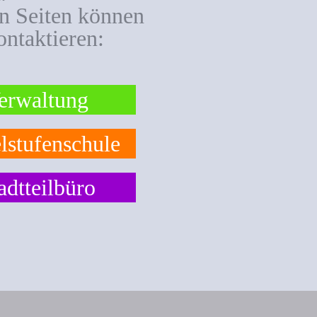
en Seiten können
ontaktieren:
erwaltung
lstufenschule
adtteilbüro