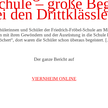
chule – große Be
i den Drittklässl
chülerinnen und Schüler der Friedrich-Fröbel-Schule am M
ain mit ihren Gewöndern und der Ausrüstung in die Schul
chert“, dort waren die Schüler schon überaus begeistert. 
Der ganze Bericht auf
VIERNHEIM ONLINE