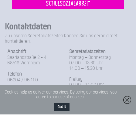
Schulsozialarbeit
Kontaktdaten
Zu unseren Sekretariatszeiten können Sie uns gerne direkt
kontaktieren.
Anschrift
Sekretariatszeiten
Saarlandstraße 2 - 4
Montag – Donnerstag
68519 Viernheim
07:00 – 13:30 Uhr
14:00 – 15:30 Uhr
Telefon
Freitag
06204 / 96 11 0
07:00 – 14:00 Uhr
Fax
Cookies help us deliver our services. By using our services, you
06204-96 11 18
agree to our use of cookies.
Got it
E-Mail
Friedrich-Froebel-Schule@Kreis-Bergstrasse.de