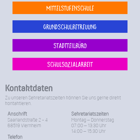
Mittelstufenschule
Grundschulbetreuung
Stadtteilbüro
Schulsozialarbeit
Kontaktdaten
Zu unseren Sekretariatszeiten können Sie uns gerne direkt
kontaktieren.
Anschrift
Sekretariatszeiten
Saarlandstraße 2 - 4
Montag – Donnerstag
68519 Viernheim
07:00 – 13:30 Uhr
14:00 – 15:30 Uhr
Telefon