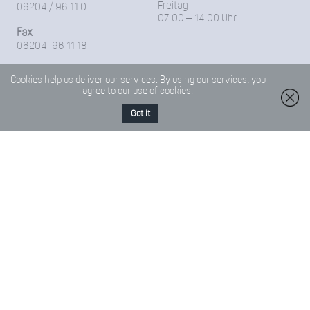
Freitag
06204 / 96 11 0
07:00 – 14:00 Uhr
Fax
06204-96 11 18
E-Mail
Cookies help us deliver our services. By using our services, you
Friedrich-Froebel-Schule@Kreis-Bergstrasse.de
agree to our use of cookies.
Got it