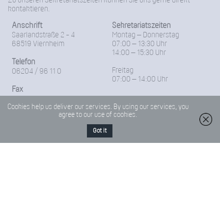
Zu unseren Sekretariatszeiten können Sie uns gerne direkt
kontaktieren.
Anschrift
Sekretariatszeiten
Saarlandstraße 2 - 4
Montag – Donnerstag
68519 Viernheim
07:00 – 13:30 Uhr
14:00 – 15:30 Uhr
Telefon
Freitag
06204 / 96 11 0
07:00 – 14:00 Uhr
Fax
06204-96 11 18
Cookies help us deliver our services. By using our services, you
agree to our use of cookies.
E-Mail
Friedrich-Froebel-Schule@Kreis-Bergstrasse.de
Got it