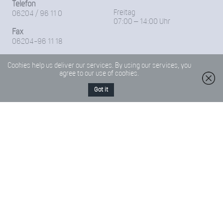
Telefon
Freitag
06204 / 96 11 0
07:00 – 14:00 Uhr
Fax
06204-96 11 18
E-Mail
Cookies help us deliver our services. By using our services, you
Friedrich-Froebel-Schule@Kreis-Bergstrasse.de
agree to our use of cookies.
Got it