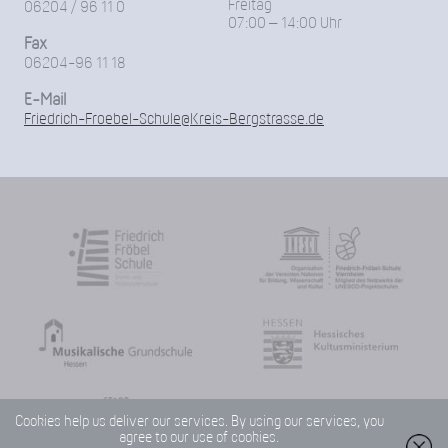
Freitag
06204 / 96 11 0
07:00 – 14:00 Uhr
Fax
06204-96 11 18
E-Mail
Friedrich-Froebel-Schule@Kreis-Bergstrasse.de
Cookies help us deliver our services. By using our services, you
agree to our use of cookies.