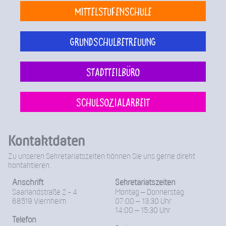
Mittelstufenschule
Grundschulbetreuung
Stadtteilbüro
Schulsozialarbeit
Kontaktdaten
Zu unseren Sekretariatszeiten können Sie uns gerne direkt
kontaktieren.
Anschrift
Sekretariatszeiten
Saarlandstraße 2 - 4
Montag – Donnerstag
68519 Viernheim
07:00 – 13:30 Uhr
14:00 – 15:30 Uhr
Telefon