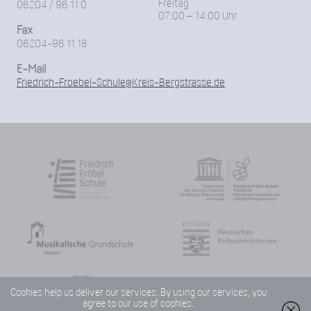
Freitag
06204 / 96 11 0
07:00 – 14:00 Uhr
Fax
06204-96 11 18
E-Mail
Friedrich-Froebel-Schule@Kreis-Bergstrasse.de
Cookies help us deliver our services. By using our services, you
agree to our use of cookies.