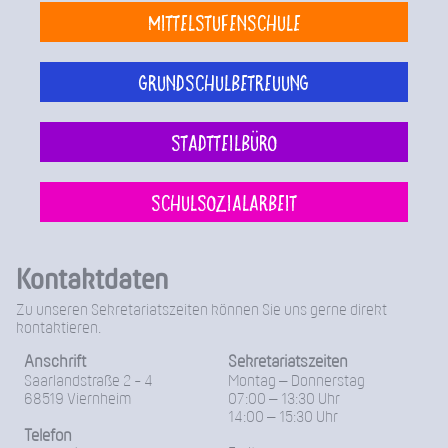
Mittelstufenschule
Grundschulbetreuung
Stadtteilbüro
Schulsozialarbeit
Kontaktdaten
Zu unseren Sekretariatszeiten können Sie uns gerne direkt
kontaktieren.
Anschrift
Sekretariatszeiten
Saarlandstraße 2 - 4
Montag – Donnerstag
68519 Viernheim
07:00 – 13:30 Uhr
14:00 – 15:30 Uhr
Telefon