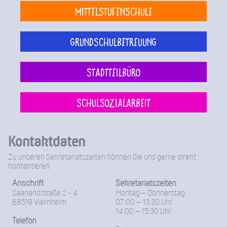
Mittelstufenschule
Grundschulbetreuung
Stadtteilbüro
Schulsozialarbeit
Kontaktdaten
Zu unseren Sekretariatszeiten können Sie uns gerne direkt
kontaktieren.
Anschrift
Sekretariatszeiten
Saarlandstraße 2 - 4
Montag – Donnerstag
68519 Viernheim
07:00 – 13:30 Uhr
14:00 – 15:30 Uhr
Telefon