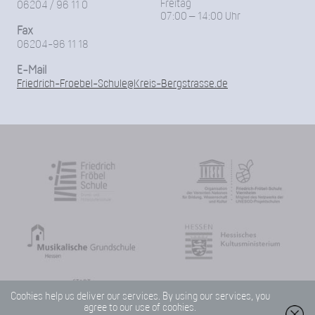
Freitag
06204 / 96 11 0
07:00 – 14:00 Uhr
Fax
06204-96 11 18
E-Mail
Friedrich-Froebel-Schule@Kreis-Bergstrasse.de
Cookies help us deliver our services. By using our services, you
agree to our use of cookies.